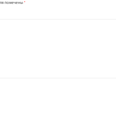
оля помечены
*