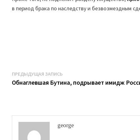
в период брака по наследству и безвозмездным сд
Навигация
Предыдущая
ПРЕДЫДУЩАЯ ЗАПИСЬ
запись:
Обнаглевшая Бутина, подрывает имидж Росс
по
записям
george