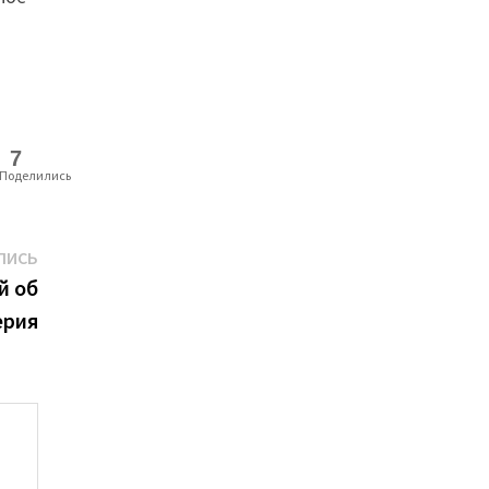
7
Поделились
Следующая
ПИСЬ
запись:
й об
ерия