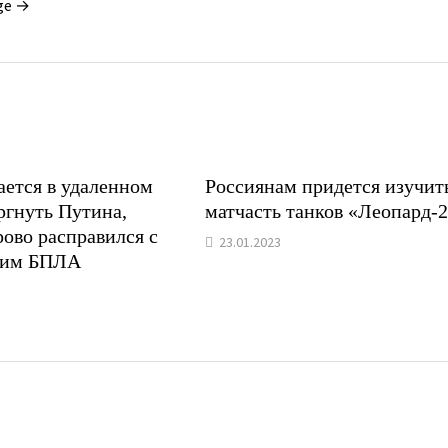
ge →
ается в удаленном
Россиянам придется изучит
ргнуть Путина,
матчасть танков «Леопард-
ово расправился с
23.01.2023
ким БПЛА