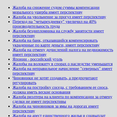
Жалоба на снижение судом суммы компенсации
морального ущерба имеет перспективу
Жалоба на увольнение за прогул имеет перспективу
Переход на "четырехдневку" увеличил на 40%
производительность труда
Жалоба бездипломника на службу занятости имеет
перспективу
Жалоба на банк, отказавшийся компенсировать
украденные по карте деньги, имеет перспективу
Жалоба на отмену дочислений налога на недвижимость
имеет перспективу
Японии - российский уголь
Жалобы на волокиту в спорах о наследстве уменьшатся
Жалоба на неправильное начисление "северных" имеет
перспективу
Чиновники не хотят создавать, а предпочитают
регулировать
Жалоба на постройку соседа, с требованием ее сноса,
должна иметь веские основания
Жалоба риэлтера на клиента по компенсации за отмену
сделки не имеет перспективы
Жалоба на чиновников за ямы на дорогах имеет
перспективу
Жалоба на арест единственного жилья и соцвыплат