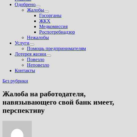
Одобрено
Показать
Жалобы
подменю
Показать
Госорганы
подменю
ЖКХ
Медкомиссия
Роспотребнадзор
Нежалобы
Услуги
Показать
Помощь предпринимателям
подменю
Лотерея жизни
Показать
Повезло
подменю
Неповезло
Контакты
Без рубрики
Жалоба на работодателя,
навязывающего свой банк имеет,
перспективу