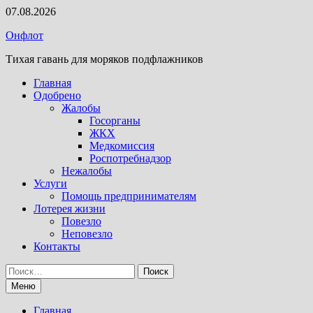
Перейти
07.08.2026
к
Онфлот
содержимому
Тихая гавань для моряков подфлажников
Главная
Одобрено
Жалобы
Госорганы
ЖКХ
Медкомиссия
Роспотребнадзор
Нежалобы
Услуги
Помощь предпринимателям
Лотерея жизни
Повезло
Неповезло
Контакты
Найти:
Меню
Главная