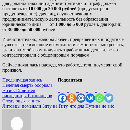
для должностных лиц административный штраф должен
составить от
10 000 до 20 000 рублей
(предусмотрено
предупреждение), для лиц, осуществляющих
предпринимательскую деятельность без образования
юридического лица, — от
1 000 до 5 000
рублей, для юрлиц —
от
30 000 до 50 000
рублей.
И действительно, жалобы людей, превращенных в податные
существа, не имеющие возможности самостоятельно решать,
где и каким образом получать заработанные деньги, резко
контрастировали с общемировым порядком.
Сейчас появилась надежда, что работодатели поумерят свой
произвол.
Навигация
Предыдущая
Предыдущая запись
Поделиться
запись:
Нелепая смерть оборвала
по
жизнь 15-летней
записям
наследницы Ротшильдов
Следующая
Следующая запись
запись:
Литовцы поменяли Зиту на Гиту, что для Путина не айс