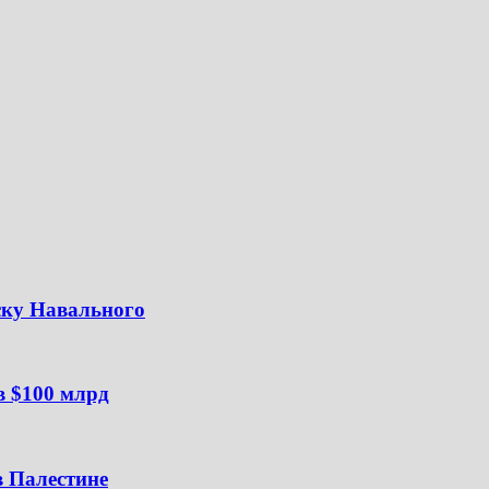
ску Навального
в $100 млрд
в Палестине