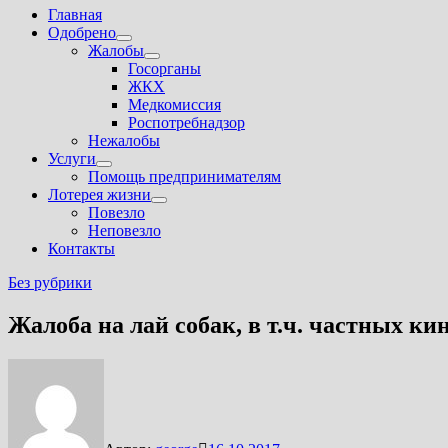
Главная
Одобрено
Показать
Жалобы
подменю
Показать
Госорганы
подменю
ЖКХ
Медкомиссия
Роспотребнадзор
Нежалобы
Услуги
Показать
Помощь предпринимателям
подменю
Лотерея жизни
Показать
Повезло
подменю
Неповезло
Контакты
Без рубрики
Жалоба на лай собак, в т.ч. частных ки