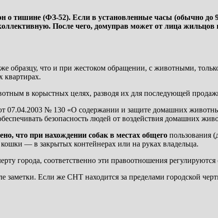
 о тишине (ФЗ-52). Если в установленные часы (обычно до 9 у
 коллективную. После чего, домуправ может от лица жильцов 
у же образцу, что и при жестоком обращении, с животными, толь
 квартирах.
вотным в корыстных целях, разводя их для последующей прода
и от 07.04.2003 № 130 «О содержании и защите домашних животн
еспечивать безопасность людей от воздействия домашних живо
ено, что при нахождении собак в местах общего
пользования (
, кошки — в закрытых контейнерах или на руках владельца.
черту города, соответственно эти правоотношения регулируютс
е заметки. Если же СНТ находится за пределами городской черт