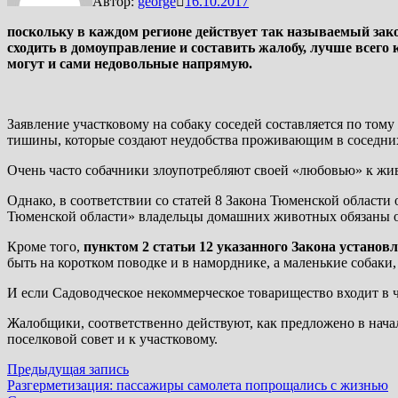
Автор:
george
16.10.2017
поскольку в
каждом регионе действует так называемый закон
сходить в домоуправление и составить жалобу, лучше всего
могут и сами недовольные напрямую.
Заявление участковому на собаку соседей составляется по том
тишины, которые создают неудобства проживающим в соседних
Очень часто собачники злоупотребляют своей «любовью» к жи
Однако, в соответствии со статей 8 Закона Тюменской област
Тюменской области» владельцы домашних животных обязаны об
Кроме того,
пунктом 2 статьи 12 указанного Закона установл
быть на коротком поводке и в наморднике, а маленькие собаки
И если Садоводческое некоммерческое товарищество входит в 
Жалобщики, соответственно действуют, как предложено в начал
поселковой совет и к участковому.
Навигация
Предыдущая
Предыдущая запись
запись:
Разгерметизация: пассажиры самолета попрощались с жизнью
по