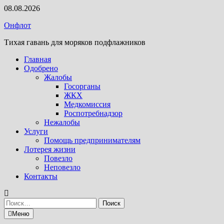
Перейти
08.08.2026
к
Онфлот
содержимому
Тихая гавань для моряков подфлажников
Главная
Одобрено
Жалобы
Госорганы
ЖКХ
Медкомиссия
Роспотребнадзор
Нежалобы
Услуги
Помощь предпринимателям
Лотерея жизни
Повезло
Неповезло
Контакты
Найти:
Меню