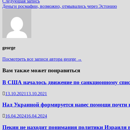
Следующая
Следующая запись
записям
запись:
Деньги росмафии, возможно, отмывались через Эстонию
george
Посмотреть все записи автора george →
Вам также может понравиться
В США началось движение по санкционному спи
13.10.2021
13.10.2021
Над Украиной формируется навес помощи почти 
16.04.2024
16.04.2024
Пекин не находит понимания политики Израиля 