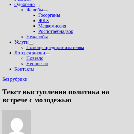
Одобрено
Показать
Жалобы
подменю
Показать
Госорганы
подменю
ЖКХ
Медкомиссия
Роспотребнадзор
Нежалобы
Услуги
Показать
Помощь предпринимателям
подменю
Лотерея жизни
Показать
Повезло
подменю
Неповезло
Контакты
Без рубрики
Текст выступления политика на
встрече с молодежью