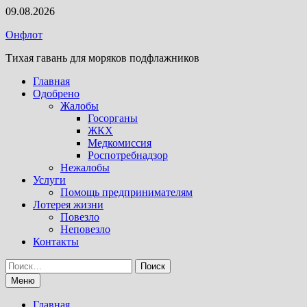
Перейти
09.08.2026
к
Онфлот
содержимому
Тихая гавань для моряков подфлажников
Главная
Одобрено
Жалобы
Госорганы
ЖКХ
Медкомиссия
Роспотребнадзор
Нежалобы
Услуги
Помощь предпринимателям
Лотерея жизни
Повезло
Неповезло
Контакты
Найти:
Меню
Главная