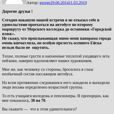
Автор:
george
29.06.2014
11.03.2019
Дорогие друзья !
Сегодня накануне нашей встречи я не отказал себе в
удовольствии проехаться на автобусе по второму
маршруту от Морского колледжа до остановки «Городской
пляж».
Не скажу, что проплывающая мимо меня панорама города
очень впечатлила, но особую прелесть осеннего Ейска
нельзя было не ощутить.
Тихие, полные грусти и напоенные теплотой уходящего лета
пейзажи, наверно вдохновляют ваших художников.
Мне же, как человеку со стороны, бросилось в глаза
необычный состав пассажиров автобуса.
На всем протяжении следования в него заходили и выходили
люди весьма определенно возрастной группы.
То есть учащаяся молодежь и пенсионеры. В пропорции, как
мне показалось,
30 на 70
.
Вы скажите — что в этом удивительного?