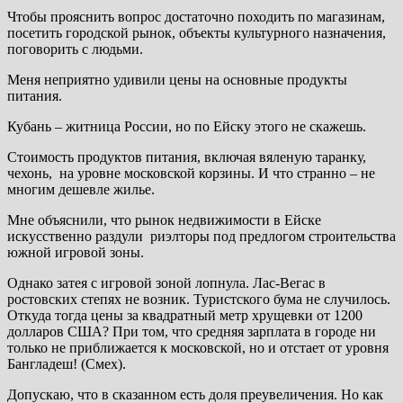
Чтобы прояснить вопрос достаточно походить по магазинам,
посетить городской рынок, объекты культурного назначения,
поговорить с людьми.
Меня неприятно удивили цены на основные продукты
питания.
Кубань – житница России, но по Ейску этого не скажешь.
Стоимость продуктов питания, включая вяленую таранку,
чехонь, на уровне московской корзины. И что странно – не
многим дешевле жилье.
Мне объяснили, что рынок недвижимости в Ейске
искусственно раздули риэлторы под предлогом строительства
южной игровой зоны.
Однако затея с игровой зоной лопнула. Лас-Вегас в
ростовских степях не возник. Туристского бума не случилось.
Откуда тогда цены за квадратный метр хрущевки от 1200
долларов США? При том, что средняя зарплата в городе ни
только не приближается к московской, но и отстает от уровня
Бангладеш! (Смех).
Допускаю, что в сказанном есть доля преувеличения. Но как