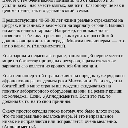
Вместе с тем очень важно понимать, что от каждого и от
усилий всех нас вместе взятых, зависит благополучие как в
целом страны, так и отдельно взятой семьи.
Предшествующие 40-60-80 лет жизни реально отражаются на
цифрах, вписанных в ведомости на зарплату сегодня. Влияют
на жизнь наших стариков. Например, на возможность
позволить себе такую роскошь, как купить в российской
долине солнца кисть винограда. Многим пенсионерам — это
не по карману. (Аплодисменты).
Если зарплата педагога в стране, занимающей первое место в
мире по богатству природных ресурсов, в разы отстает от
зарплаты его коллеги из крошечной Финляндии.
Если пенсионер этой страны живет на порядок хуже рядового
афропенсионера из дельты реки Миссисипи. Если студенты
богатейшей в мире страны вынуждены скидываться на
покупку лабораторного оборудования или на ремонт крыши
их колледжа. Если…(Аплодисменты). Если это так, то
должны быть на то свои причины.
Скажу просто: сегодня плохо потому, что было плохо вчера.
Что-то неправильно делалось вчера. И это неправильное
никак не исправляется или исправляется очень медленно.
(Аплодисменты).