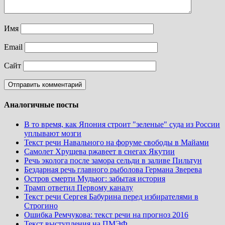
Имя
Email
Сайт
Аналогичные посты
В то время, как Япония строит "зеленые" суда из России
уплывают мозги
Текст речи Навального на форуме свободы в Майами
Самолет Хрущева ржавеет в снегах Якутии
Речь эколога после замора сельди в заливе Пильтун
Бездарная речь главного рыболова Германа Зверева
Остров смерти Мудьюг: забытая история
Трамп ответил Первому каналу
Текст речи Сергея Бабурина перед избирателями в
Строгино
Ошибка Ремчукова: текст речи на прогноз 2016
Текст выступления на ПМЭФ