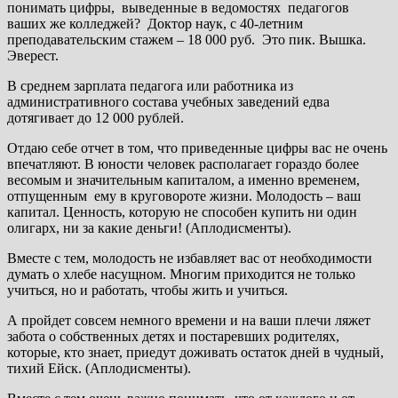
понимать цифры, выведенные в ведомостях педагогов
ваших же колледжей? Доктор наук, с 40-летним
преподавательским стажем – 18 000 руб. Это пик. Вышка.
Эверест.
В среднем зарплата педагога или работника из
административного состава учебных заведений едва
дотягивает до 12 000 рублей.
Отдаю себе отчет в том, что приведенные цифры вас не очень
впечатляют. В юности человек располагает гораздо более
весомым и значительным капиталом, а именно временем,
отпущенным ему в круговороте жизни. Молодость – ваш
капитал. Ценность, которую не способен купить ни один
олигарх, ни за какие деньги! (Аплодисменты).
Вместе с тем, молодость не избавляет вас от необходимости
думать о хлебе насущном. Многим приходится не только
учиться, но и работать, чтобы жить и учиться.
А пройдет совсем немного времени и на ваши плечи ляжет
забота о собственных детях и постаревших родителях,
которые, кто знает, приедут доживать остаток дней в чудный,
тихий Ейск. (Аплодисменты).