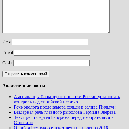
Имя
Email
Сайт
Аналогичные посты
Американцы блокируют попытки России установить
контроль над сирийской нефтью
Речь эколога после замора сельди в заливе Пильтун
Бездарная речь главного рыболова Германа Зверева
Текст речи Сергея Бабурина перед избирателями в
Строгино
Ошибка Ремчукова: текст речи на прогноз 2016