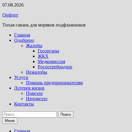
Перейти
07.08.2026
к
Онфлот
содержимому
Тихая гавань для моряков подфлажников
Главная
Одобрено
Жалобы
Госорганы
ЖКХ
Медкомиссия
Роспотребнадзор
Нежалобы
Услуги
Помощь предпринимателям
Лотерея жизни
Повезло
Неповезло
Контакты
Найти:
Меню
Главная