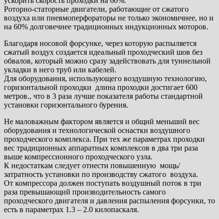
ускорить скорость проходки на 60%.
Роторно-статорные двигатели, работающие от сжатого
воздуха или пневмоперфораторы не только экономичнее, но и
на 60% долговечнее традиционных индукционных моторов.
Благодаря носовой форсунке, через которую распыляется
сжатый воздух создается идеальный проходческий шов без
обвалов, который можно сразу задействовать для туннельной
укладки в него труб или кабелей.
Для оборудования, использующего воздушную технологию,
горизонтальной проходки длина проходки достигает 600
метров., что в 3 раза лучше показателя работы стандартной
установки горизонтального бурения.
Не маловажным фактором является и общий меньший вес
оборудования и технологической оснастки воздушного
проходческого комплекса. При тех же параметрах проходки
вес традиционных аппаратных комплексов в два три раза
выше компрессионного проходческого узла.
К недостаткам следует отнести повышенную мощь/
затратность установки по производству сжатого воздуха.
От компрессора должен поступать воздушный поток в три
раза превышающий производительность самого
проходческого двигателя и давления распыления форсунки, то
есть в параметрах 1.3 – 2.0 килопаскаля.