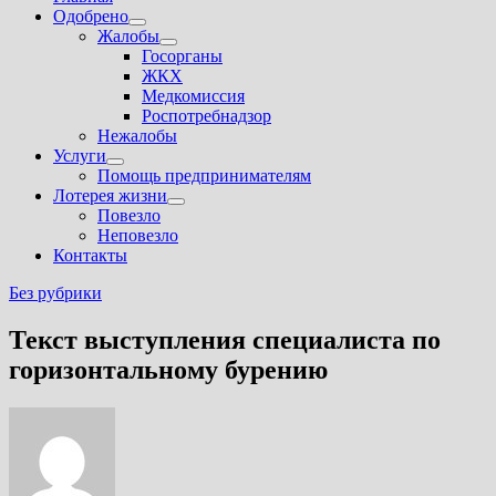
Одобрено
Показать
Жалобы
подменю
Показать
Госорганы
подменю
ЖКХ
Медкомиссия
Роспотребнадзор
Нежалобы
Услуги
Показать
Помощь предпринимателям
подменю
Лотерея жизни
Показать
Повезло
подменю
Неповезло
Контакты
Без рубрики
Текст выступления специалиста по
горизонтальному бурению