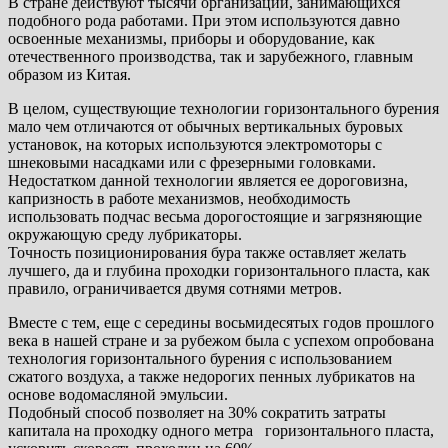
В стране действуют тысячи организаций, занимающихся
подобного рода работами. При этом используются давно
освоенные механизмы, приборы и оборудование, как
отечественного производства, так и зарубежного, главным
образом из Китая.
В целом, существующие технологии горизонтального бурения
мало чем отличаются от обычных вертикальных буровых
установок, на которых используются электромоторы с
шнековыми насадками или с фрезерными головками.
Недостатком данной технологии является ее дороговизна,
капризность в работе механизмов, необходимость
использовать подчас весьма дорогостоящие и загрязняющие
окружающую среду лубрикаторы.
Точность позиционирования бура также оставляет желать
лучшего, да и глубина проходки горизонтального пласта, как
правило, ограничивается двумя сотнями метров.
Вместе с тем, еще с середины восьмидесятых годов прошлого
века в нашей стране и за рубежом была с успехом опробована
технология горизонтального бурения с использованием
сжатого воздуха, а также недорогих пенных лубрикатов на
основе водомасляной эмульсии.
Подобный способ позволяет на 30% сократить затраты
капитала на проходку одного метра горизонтального пласта,