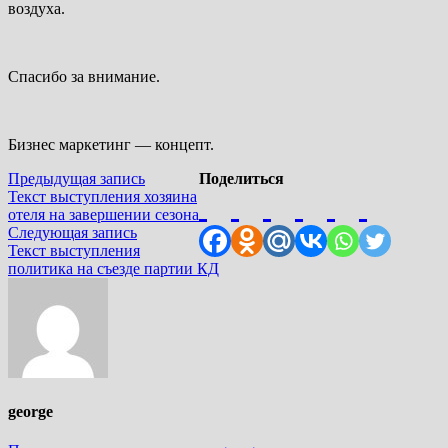
воздуха.
Спасибо за внимание.
Бизнес маркетинг — концепт.
Навигация
Предыдущая
Предыдущая запись
Поделиться
запись:
Текст выступления хозяина
по
отеля на завершении сезона
записям
Следующая
Следующая запись
запись:
Текст выступления
политика на съезде партии КД
george