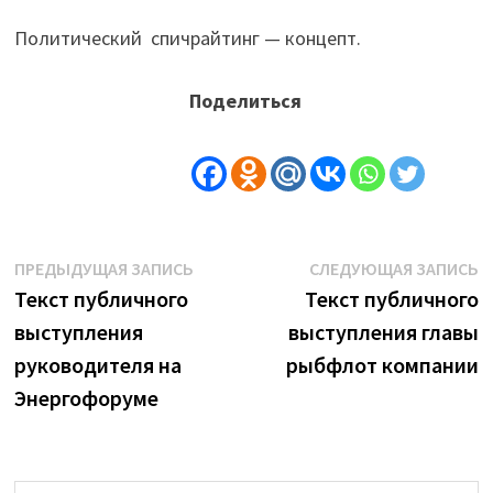
Политический спичрайтинг — концепт.
Поделиться
Навигация
Предыдущая
С
ПРЕДЫДУЩАЯ ЗАПИСЬ
СЛЕДУЮЩАЯ ЗАПИСЬ
запись:
з
Текст публичного
Текст публичного
по
выступления
выступления главы
записям
руководителя на
рыбфлот компании
Энергофоруме