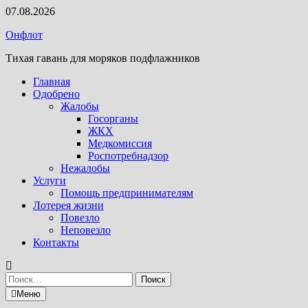
Перейти
07.08.2026
к
Онфлот
содержимому
Тихая гавань для моряков подфлажников
Главная
Одобрено
Жалобы
Госорганы
ЖКХ
Медкомиссия
Роспотребнадзор
Нежалобы
Услуги
Помощь предпринимателям
Лотерея жизни
Повезло
Неповезло
Контакты
Найти:
Меню