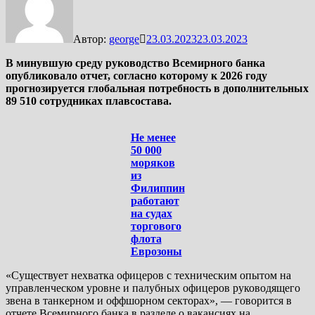
Автор:
george
23.03.2023
23.03.2023
В минувшую среду руководство Всемирного банка
опубликовало отчет, согласно которому к 2026 году
прогнозируется глобальная потребность в дополнительных
89 510 сотрудниках плавсостава.
Не менее
50 000
моряков
из
Филиппин
работают
на судах
торгового
флота
Еврозоны
«Существует нехватка офицеров с техническим опытом на
управленческом уровне и палубных офицеров руководящего
звена в танкерном и оффшорном секторах», — говорится в
отчете Всемирного банка в разделе о вакансиях на