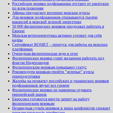
Российские моряки подфлажники отстают от азиатских
по всем позициям
Афины предлагают весенние морские курсы
Для моряков подфлажников открываются тысячи
вакансий в морской зеленой энергетике
50 000 филиппинских моряков продолжат работать в
Европе
Морская ветроэнергетика активно готовит для себя
кадры
Сертификат BOSIET – пропуск для работы на морских
платформах
Очередная филиппинская леди в огне
Филиппинские моряки горят желанием работать под
флагом Нидерландов
Филиппинским морякам повышают статус
Рекомендуем морякам пройти "зеленые" курсы
переподготовки
Жалобы на нехватку российских и украинских моряков
подфлажников звучат все громче
Филиппинские моряки не намерены отдавать
европейский рынок
Евросоюз готовится ввести запрет на работу
филиппинским морякам
Незавидная судьба моряков в зонах конфликтов снижает
привлекательность профессии