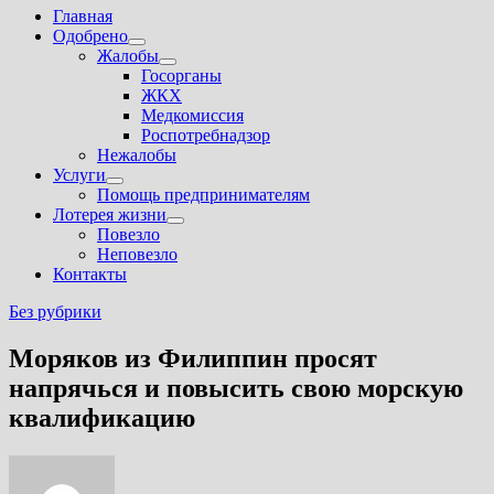
Главная
Одобрено
Показать
Жалобы
подменю
Показать
Госорганы
подменю
ЖКХ
Медкомиссия
Роспотребнадзор
Нежалобы
Услуги
Показать
Помощь предпринимателям
подменю
Лотерея жизни
Показать
Повезло
подменю
Неповезло
Контакты
Без рубрики
Моряков из Филиппин просят
напрячься и повысить свою морскую
квалификацию