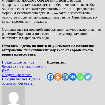
улучшению морского образования. Большая роль
департамента там заключается в обеспечении того, чтобы
обратная связь от заинтересованных сторон передавалась
морским учебным заведениям», — заявил заместитель
министра по делам трудящихся-мигрантов Ханс Какдак во
время презентации доклада.
Основываясь на прежней информации можно заключить, что
решение Евросоюза по филиппинским морякам должно
наступить в марте этого года.
Осталась неделя, но ничто не указывает на возможное
отстранение филиппинских моряков от европейского
рынка плавсостава.
Навигация
Предыдущая
Предыдущая запись
Поделиться
запись:
Число 23 не счастливое для
по
ЯМЗ
записям
Следующая
Следующая запись
запись:
На один час вся Турция
останется без света