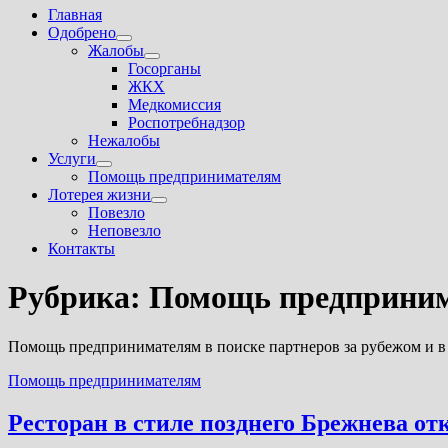
Главная
Одобрено
Показать
Жалобы
подменю
Показать
Госорганы
подменю
ЖКХ
Медкомиссия
Роспотребнадзор
Нежалобы
Услуги
Показать
Помощь предпринимателям
подменю
Лотерея жизни
Показать
Повезло
подменю
Неповезло
Контакты
Рубрика:
Помощь предприни
Помощь предпринимателям в поиске партнеров за рубежом и в
Помощь предпринимателям
Ресторан в стиле позднего Брежнева от