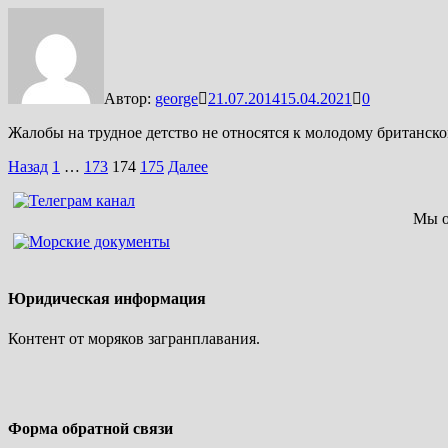
Автор:
george
21.07.2014
15.04.2021
0
Жалобы на трудное детство не относятся к молодому британско
Пагинация
Назад
1
…
173
174
175
Далее
записей
Мы о
Юридическая информация
Контент от моряков загранплавания.
Форма обратной связи