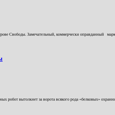
трове Свободы. Замечательный, коммерчески оправданный марк
ы
ушных робот вытолкнет за ворота всякого рода «белковых» охра