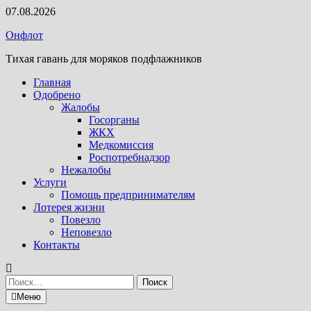
Перейти
07.08.2026
к
Онфлот
содержимому
Тихая гавань для моряков подфлажников
Главная
Одобрено
Жалобы
Госорганы
ЖКХ
Медкомиссия
Роспотребнадзор
Нежалобы
Услуги
Помощь предпринимателям
Лотерея жизни
Повезло
Неповезло
Контакты
Найти:
Меню