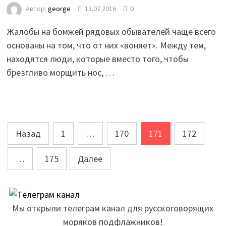
Автор:
george
13.07.2016
0
Жалобы на бомжей рядовых обывателей чаще всего
основаны на том, что от них «воняет». Между тем,
находятся люди, которые вместо того, чтобы
брезгливо морщить нос, …
Пагинация
Назад
1
…
170
171
172
записей
…
175
Далее
Мы открыли телеграм канал для русскоговорящих
моряков подфлажников!