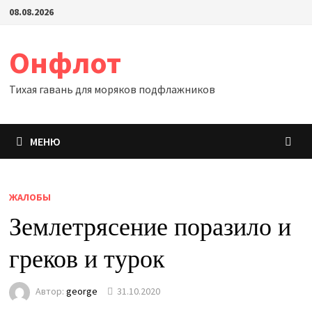
Перейти
08.08.2026
к
содержимому
Онфлот
Тихая гавань для моряков подфлажников
МЕНЮ
ЖАЛОБЫ
Землетрясение поразило и
греков и турок
Автор:
george
31.10.2020