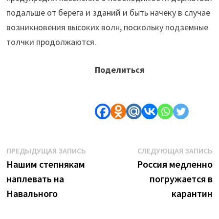
подальше от берега и зданий и быть начеку в случае
возникновения высоких волн, поскольку подземные
толчки продолжаются.
Поделиться
Навигация
Предыдущая
С
ПРЕДЫДУЩАЯ ЗАПИСЬ
СЛЕДУЮЩАЯ ЗАПИСЬ
запись:
з
Нашим степнякам
Россия медленно
по
наплевать на
погружается в
записям
Навального
карантин